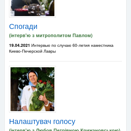
Спогади
(інтерв'ю з митрополитом Павлом)
19.04.2021
Интервью по случаю 60-летия наместника
Киево-Печерской Лавры
Налаштувач голосу
(інтерв'ю з Любов Петрівною Крижановською)