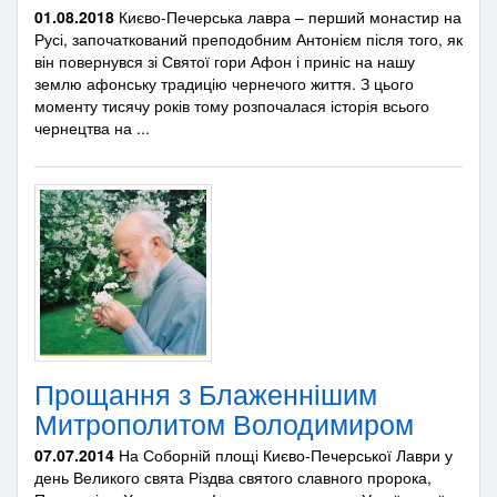
01.08.2018
Києво-Печерська лавра – перший монастир на
Русі, започаткований преподобним Антонієм після того, як
він повернувся зі Святої гори Афон і приніс на нашу
землю афонську традицію чернечого життя. З цього
моменту тисячу років тому розпочалася історія всього
чернецтва на ...
Прощання з Блаженнішим
Митрополитом Володимиром
07.07.2014
На Соборній площі Києво-Печерської Лаври у
день Великого свята Різдва святого славного пророка,