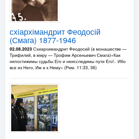
схіархімандрит Феодосій
(Смага) 1877-1946
02.08.2023
Схиархимандрит Феодосий (в монашестве —
Трифилий, в миру — Трофим Арсеньевич Смага)«Как
непостижимы судьбы Его и неисследимы пути Его!.. Ибо
все из Него, Им и к Нему» (Рим. 11:33, 36)