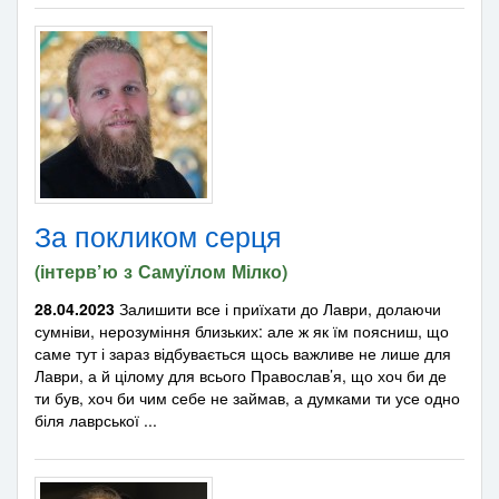
За покликом серця
(інтерв’ю з Самуїлом Мілко)
28.04.2023
Залишити все і приїхати до Лаври, долаючи
сумніви, нерозуміння близьких: але ж як їм поясниш, що
саме тут і зараз відбувається щось важливе не лише для
Лаври, а й цілому для всього Православ’я, що хоч би де
ти був, хоч би чим себе не займав, а думками ти усе одно
біля лаврської ...