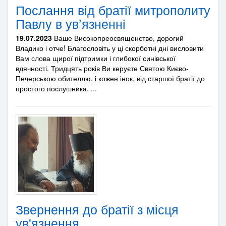
Послання від братії митрополиту
Павлу в ув’язненні
19.07.2023
Ваше Високопреосвященство, дорогий
Владико і отче! Благословіть у ці скорботні дні висловити
Вам слова щирої підтримки і глибокої синівської
вдячності. Тридцять років Ви керуєте Святою Києво-
Печерською обителлю, і кожен інок, від старшої братії до
простого послушника, ...
Звернення до братії з місця
ув'язнення