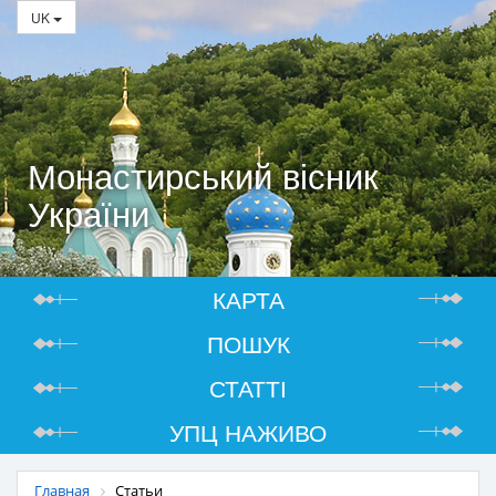
UK
Монастирський вісник
України
КАРТА
ПОШУК
СТАТТІ
УПЦ НАЖИВО
Главная
Статьи