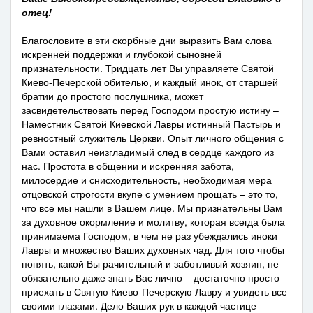
отец!
Благословите в эти скорбные дни выразить Вам слова
искренней поддержки и глубокой сыновней
признательности. Тридцать лет Вы управляете Святой
Киево-Печерской обителью, и каждый инок, от старшей
братии до простого послушника, может
засвидетельствовать перед Господом простую истину –
Наместник Святой Киевской Лавры истинный Пастырь и
ревностный служитель Церкви. Опыт личного общения с
Вами оставил неизгладимый след в сердце каждого из
нас. Простота в общении и искренняя забота,
милосердие и снисходительность, необходимая мера
отцовской строгости вкупе с умением прощать – это то,
что все мы нашли в Вашем лице. Мы признательны Вам
за духовное окормление и молитву, которая всегда была
принимаема Господом, в чем не раз убеждались иноки
Лавры и множество Ваших духовных чад. Для того чтобы
понять, какой Вы рачительный и заботливый хозяин, не
обязательно даже знать Вас лично – достаточно просто
приехать в Святую Киево-Печерскую Лавру и увидеть все
своими глазами. Дело Ваших рук в каждой частице