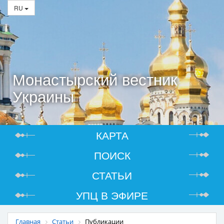
RU
Монастырский вестник
Украины
КАРТА
ПОИСК
СТАТЬИ
УПЦ В ЭФИРЕ
Главная
Статьи
Публикации