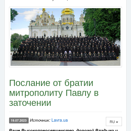
Послание от братии
митрополиту Павлу в
заточении
Источник:
Lavra.ua
19.07.2023
RU
Ваше Высокопреосвященство, дорогой Владыко и