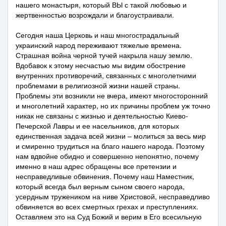
нашего монастыря, который ВЫ с такой любовью и
жертвенностью возрождали и благоустраивали.
Сегодня наша Церковь и наш многострадальный
украинский народ переживают тяжелые времена.
Страшная война черной тучей накрыла нашу землю.
Вдобавок к этому несчастью мы видим обострение
внутренних противоречий, связанных с многолетними
проблемами в религиозной жизни нашей страны.
Проблемы эти возникли не вчера, имеют многосторонний
и многолетний характер, но их причины проблем уж точно
никак не связаны с жизнью и деятельностью Киево-
Печерской Лавры и ее насельников, для которых
единственная задача всей жизни – молиться за весь мир
и смиренно трудиться на благо нашего народа. Поэтому
нам вдвойне обидно и совершенно непонятно, почему
именно в наш адрес обращены все претензии и
несправедливые обвинения. Почему наш Наместник,
который всегда был верным сыном своего народа,
усердным тружеником на ниве Христовой, несправедливо
обвиняется во всех смертных грехах и преступлениях.
Оставляем это на Суд Божий и верим в Его всесильную