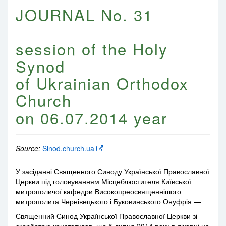
JOURNAL No. 31
session of the Holy
Synod
of Ukrainian Orthodox
Church
on 06.07.2014 year
Source:
Sinod.church.ua
У засіданні Священного Синоду Української Православної
Церкви під головуванням Місцеблюстителя Київської
митрополичої кафедри Високопреосвященнішого
митрополита Чернівецького і Буковинського Онуфрія —
Священний Синод Української Православної Церкви зі
скорботою констатував, що 5 липня 2014 року в лікарні на