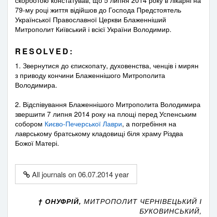
79-му році життя відійшов до Господа Предстоятель
Української Православної Церкви Блаженніший
Митрополит Київський і всієї України Володимир.
RESOLVED:
1. Звернутися до єпископату, духовенства, ченців і мирян
з приводу кончини Блаженнішого Митрополита
Володимира.
2. Відспівування Блаженнішого Митрополита Володимира
звершити 7 липня 2014 року на площі перед Успенським
собором
Києво-Печерської Лаври
, а погребіння на
лаврському братському кладовищі біля храму Різдва
Божої Матері.
All journals on 06.07.2014 year
† ОНУФРІЙ,
МИТРОПОЛИТ ЧЕРНІВЕЦЬКИЙ І
БУКОВИНСЬКИЙ,