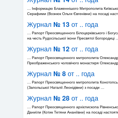
… Інформацію Блаженнішого Митрополита Київського
Серафими (Вознюк Ольги Євгенівни) на посаді нас
Журнал
от .. года
№ 13
… Рапорт Преосвященного Білоцерківського і Богус
на честь Рудосільської ікони Пресвятої Богородиці 
Журнал
от .. года
№ 12
… Рапорт Преосвященного митрополита Олександрій
Преображенського чоловічого монастиря Олександр
Журнал
от .. года
№ 8
… Рапорт Преосвященного митрополита Конотопськог
(Запольської Наталії Леонідівни) з посади …
Журнал
от .. года
№ 28
… Рапорт Преосвященного архієпископа Рівненсько
Даниїли (Котик Тетяни Ананіївни) на посаді настоя