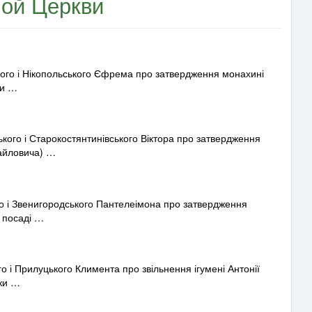
ной Церкви
го і Нікопольського Єфрема про затвердження монахині
ки …
го і Старокостянтинівського Віктора про затвердження
айловича) …
 і Звенигородського Пантелеімона про затвердження
а посаді …
і Прилуцького Климента про звільнення ігумені Антонії
ьки …