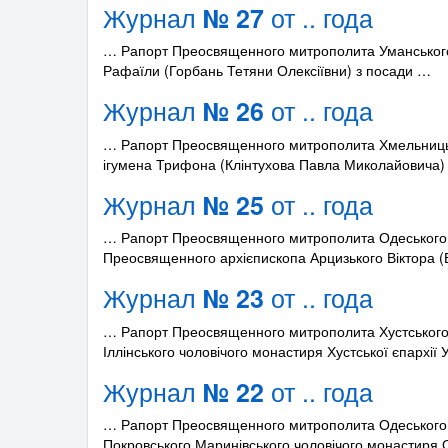
Журнал
от .. года
№ 27
… Рапорт Преосвященного митрополита Уманського 
Рафаїли (Горбань Тетяни Олексіївни) з посади …
Журнал
от .. года
№ 26
… Рапорт Преосвященного митрополита Хмельницько
ігумена Трифона (Клінтухова Павла Миколайовича)
Журнал
от .. года
№ 25
… Рапорт Преосвященного митрополита Одеського і
Преосвященного архієпископа Арцизького Віктора 
Журнал
от .. года
№ 23
… Рапорт Преосвященного митрополита Хустського і
Іллінського чоловічого монастиря Хустської єпархії 
Журнал
от .. года
№ 22
… Рапорт Преосвященного митрополита Одеського і
Покровського Маринівського чоловічого монастиря 