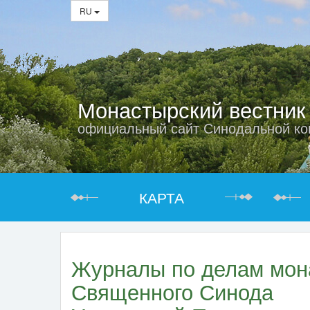
RU
Монастырский вестник
официальный сайт Синодальной ко
КАРТА
Журналы по делам мон
Священного Синода