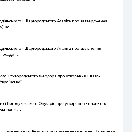
ільського і Шаргородського Агапіта про затвердження
ча) на …
льського і Шаргородського Агапіта про звільнення
з посади …
го і Ужгородського Феодора про утворення Свято-
 Української …
 і Богодухівського Онуфрія про утворення чоловічого
лушниця» …
 Сарненського Анатолія про звільнення ігумені Параскеви