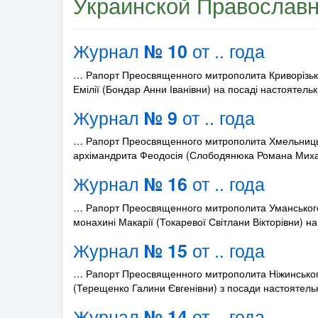
Украинской Православ
Журнал
от .. года
№ 10
… Рапорт Преосвященного митрополита Криворізько
Емілії (Бондар Анни Іванівни) на посаді настоятель
Журнал
от .. года
№ 9
… Рапорт Преосвященного митрополита Хмельницько
архімандрита Феодосія (Слободянюка Романа Мих
Журнал
от .. года
№ 16
… Рапорт Преосвященного митрополита Уманського
монахині Макарії (Токаревої Світлани Вікторівни) н
Журнал
от .. года
№ 15
… Рапорт Преосвященного митрополита Ніжинського 
(Терещенко Галини Євгенівни) з посади настоятел
Журнал
от .. года
№ 14