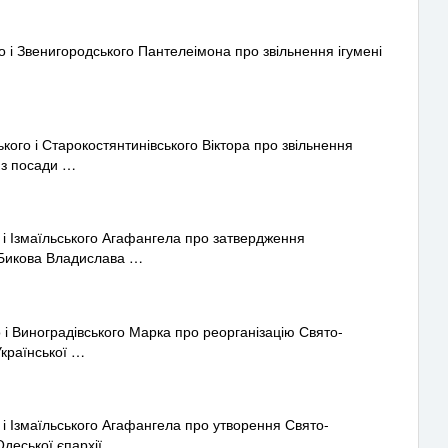
і Звенигородського Пантелеімона про звільнення ігумені
го і Старокостянтинівського Віктора про звільнення
 з посади …
 Ізмаїльського Агафангела про затвердження
(Бикова Владислава …
 Виноградівського Марка про реорганізацію Свято-
Української …
 Ізмаїльського Агафангела про утворення Свято-
Одеської єпархії …