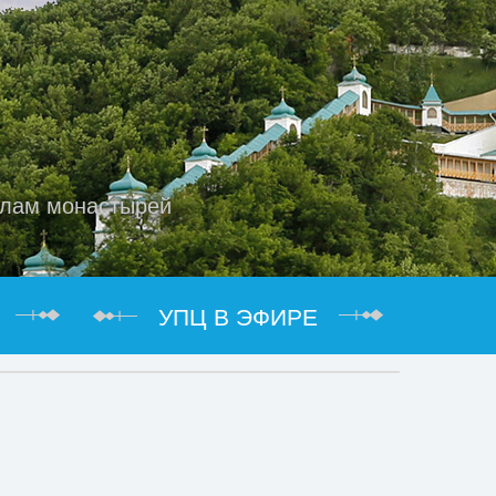
елам монастырей
УПЦ В ЭФИРЕ