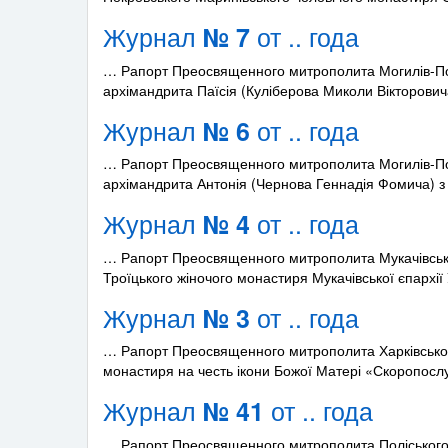
Журнал
от .. года
№ 7
… Рапорт Преосвященного митрополита Могилів-Под
архімандрита Паїсія (Куліберова Миколи Вікторови
Журнал
от .. года
№ 6
… Рапорт Преосвященного митрополита Могилів-Поді
архімандрита Антонія (Чернова Геннадія Фомича) 
Журнал
от .. года
№ 4
… Рапорт Преосвященного митрополита Мукачівсько
Троїцького жіночого монастиря Мукачівської єпархії
Журнал
от .. года
№ 3
… Рапорт Преосвященного митрополита Харківського
монастиря на честь ікони Божої Матері «Скоропос
Журнал
от .. года
№ 41
… Рапорт Преосвященного митрополита Поліського і