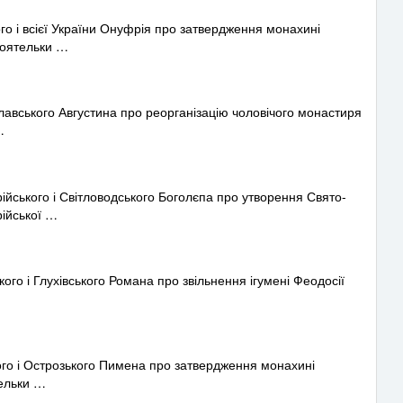
 і всієї України Онуфрія про затвердження монахині
тоятельки …
лавського Августина про реорганізацію чоловічого монастиря
…
ського і Світловодського Боголєпа про утворення Свято-
ійської …
о і Глухівського Романа про звільнення ігумені Феодосії
го і Острозького Пимена про затвердження монахині
тельки …