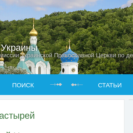
 Украины
миссии Украинской Православной Церкви по д
ПОИСК
СТАТЬИ
астырей