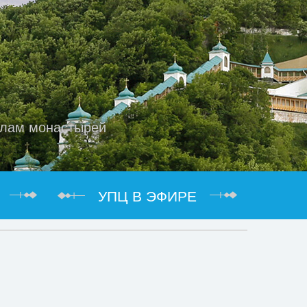
елам монастырей
УПЦ В ЭФИРЕ