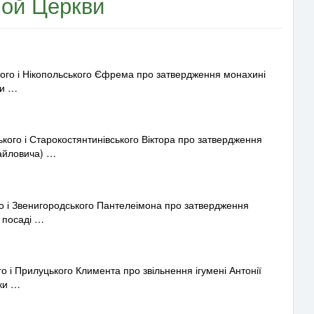
ной Церкви
го і Нікопольського Єфрема про затвердження монахині
ки …
го і Старокостянтинівського Віктора про затвердження
айловича) …
 і Звенигородського Пантелеімона про затвердження
а посаді …
і Прилуцького Климента про звільнення ігумені Антонії
ьки …