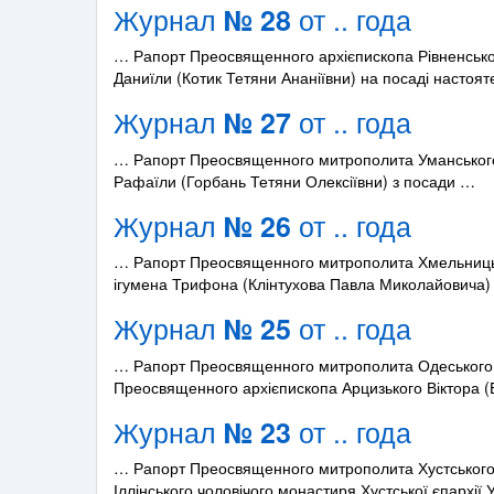
Журнал
от .. года
№ 28
… Рапорт Преосвященного архієпископа Рівненсько
Даниїли (Котик Тетяни Ананіївни) на посаді настоя
Журнал
от .. года
№ 27
… Рапорт Преосвященного митрополита Уманського 
Рафаїли (Горбань Тетяни Олексіївни) з посади …
Журнал
от .. года
№ 26
… Рапорт Преосвященного митрополита Хмельницько
ігумена Трифона (Клінтухова Павла Миколайовича)
Журнал
от .. года
№ 25
… Рапорт Преосвященного митрополита Одеського і
Преосвященного архієпископа Арцизького Віктора 
Журнал
от .. года
№ 23
… Рапорт Преосвященного митрополита Хустського і
Іллінського чоловічого монастиря Хустської єпархії 