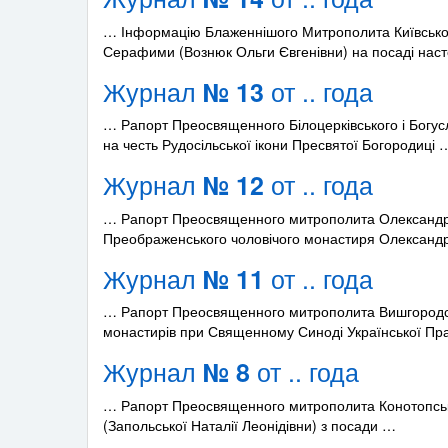
… Інформацію Блаженнішого Митрополита Київського
Серафими (Вознюк Ольги Євгенівни) на посаді нас
Журнал
от .. года
№ 13
… Рапорт Преосвященного Білоцерківського і Богус
на честь Рудосільської ікони Пресвятої Богородиці 
Журнал
от .. года
№ 12
… Рапорт Преосвященного митрополита Олександрій
Преображенського чоловічого монастиря Олександр
Журнал
от .. года
№ 11
… Рапорт Преосвященного митрополита Вишгородсько
монастирів при Священному Синоді Української Пр
Журнал
от .. года
№ 8
… Рапорт Преосвященного митрополита Конотопськог
(Запольської Наталії Леонідівни) з посади …