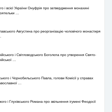
 і всієї України Онуфрія про затвердження монахині
тоятельки …
лавського Августина про реорганізацію чоловічого монастиря
…
ського і Світловодського Боголєпа про утворення Свято-
ійської …
го і Чорнобильського Павла, голови Комісії у справах
авославної …
о і Глухівського Романа про звільнення ігумені Феодосії