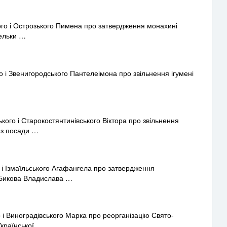
го і Острозького Пимена про затвердження монахині
тельки …
і Звенигородського Пантелеімона про звільнення ігумені
го і Старокостянтинівського Віктора про звільнення
 з посади …
 Ізмаїльського Агафангела про затвердження
(Бикова Владислава …
 Виноградівського Марка про реорганізацію Свято-
Української …