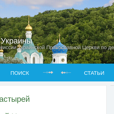
 Украины
миссии Украинской Православной Церкви по д
ПОИСК
СТАТЬИ
астырей