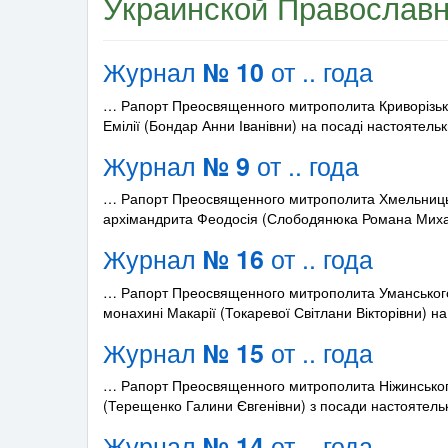
Украинской Православ
Журнал
от .. года
№ 10
… Рапорт Преосвященного митрополита Криворізько
Емілії (Бондар Анни Іванівни) на посаді настоятель
Журнал
от .. года
№ 9
… Рапорт Преосвященного митрополита Хмельницько
архімандрита Феодосія (Слободянюка Романа Мих
Журнал
от .. года
№ 16
… Рапорт Преосвященного митрополита Уманського
монахині Макарії (Токаревої Світлани Вікторівни) н
Журнал
от .. года
№ 15
… Рапорт Преосвященного митрополита Ніжинського 
(Терещенко Галини Євгенівни) з посади настоятел
Журнал
от .. года
№ 14