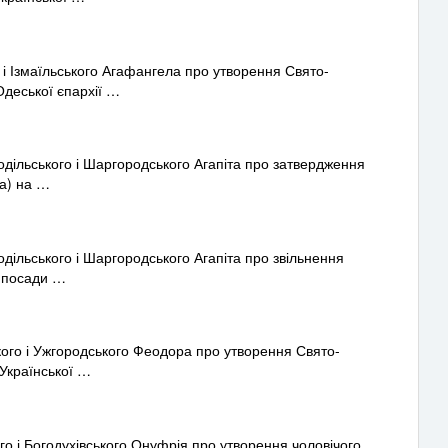
 Ізмаїльського Агафангела про утворення Свято-
Одеської єпархії …
ільського і Шаргородського Агапіта про затвердження
ча) на …
льського і Шаргородського Агапіта про звільнення
з посади …
го і Ужгородського Феодора про утворення Свято-
 Української …
 і Богодухівського Онуфрія про утворення чоловічого