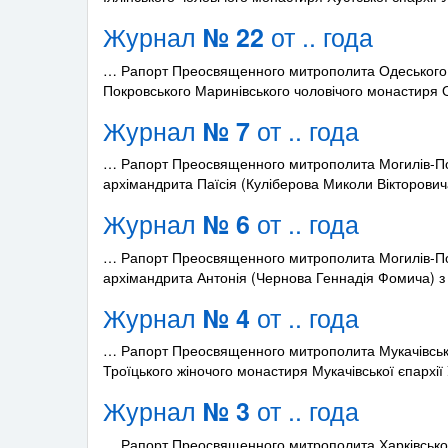
Журнал
от .. года
№ 22
… Рапорт Преосвященного митрополита Одеського і
Покровського Маринівського чоловічого монастиря 
Журнал
от .. года
№ 7
… Рапорт Преосвященного митрополита Могилів-Под
архімандрита Паїсія (Куліберова Миколи Вікторови
Журнал
от .. года
№ 6
… Рапорт Преосвященного митрополита Могилів-Поді
архімандрита Антонія (Чернова Геннадія Фомича) 
Журнал
от .. года
№ 4
… Рапорт Преосвященного митрополита Мукачівсько
Троїцького жіночого монастиря Мукачівської єпархії
Журнал
от .. года
№ 3
… Рапорт Преосвященного митрополита Харківського