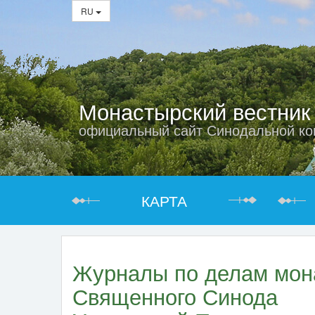
RU
Монастырский вестник
официальный сайт Синодальной ко
КАРТА
Журналы по делам мон
Священного Синода