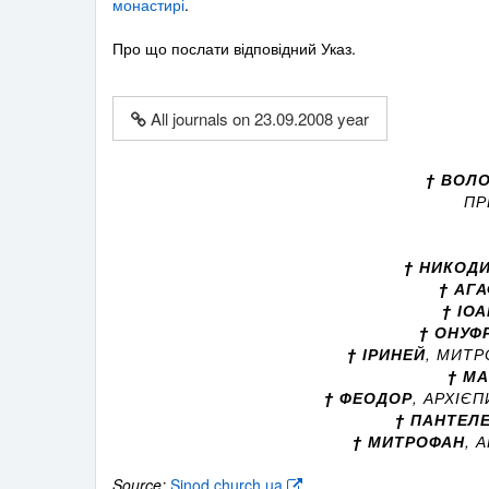
монастирі
.
Про що послати відповідний Указ.
All journals on 23.09.2008 year
† ВОЛ
ПР
† НИКОД
† АГ
† ІО
† ОНУФР
† ІРИНЕЙ
, МИТ
† М
† ФЕОДОР
, АРХІЄ
† ПАНТЕЛ
† МИТРОФАН
, 
Source:
Sinod.church.ua