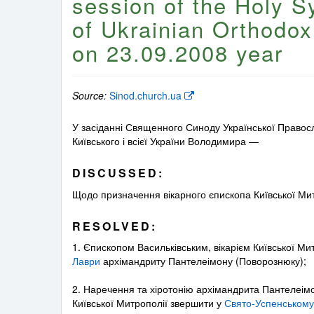
session of the Holy 
of Ukrainian Orthodo
on 23.09.2008 year
Source:
Sinod.church.ua
У засіданні Священного Синоду Української Право
Київського і всієї України Володимира —
DISCUSSED:
Щодо призначення вікарного єпископа Київської Мит
RESOLVED:
1. Єпископом Васильківським, вікарієм Київської Ми
Лаври
архімандриту Пантелеімону (Поворознюку);
2. Наречення та хіротонію архімандрита Пантелеімо
Київської Митрополії звершити у
Свято-Успенському