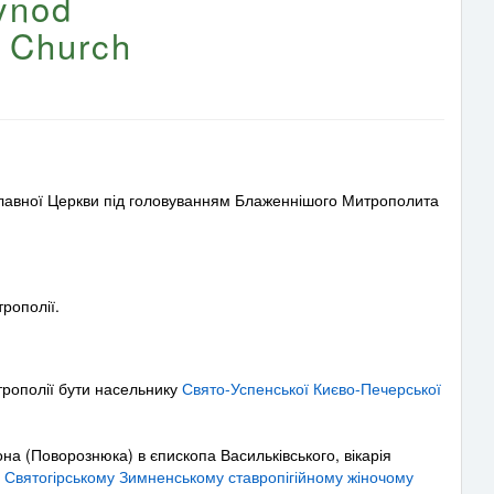
Synod
x Church
славної Церкви під головуванням Блаженнішого Митрополита
рополії.
трополії бути насельнику
Свято-Успенської Києво-Печерської
на (Поворознюка) в єпископа Васильківського, вікарія
 Святогірському Зимненському ставропігійному жіночому