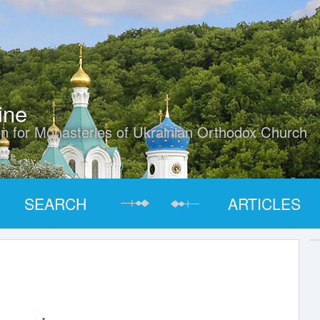
ine
on for Monasteries of Ukrainian Orthodox Church
SEARCH
ARTICLES