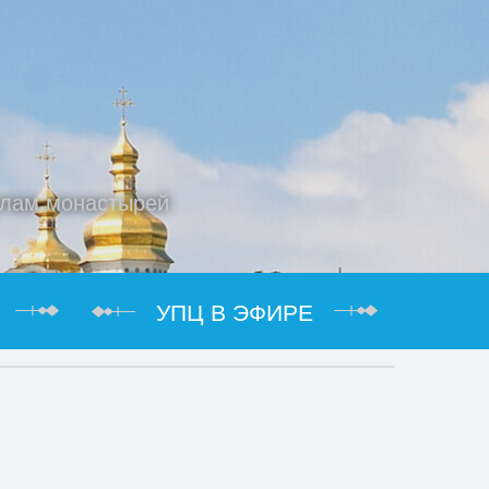
елам монастырей
УПЦ В ЭФИРЕ