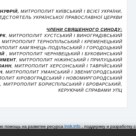
ОНУФРІЙ,
МИТРОПОЛИТ КИЇВСЬКИЙ І ВСІЄЇ УКРАЇНИ,
ЕДСТОЯТЕЛЬ УКРАЇНСЬКОЇ ПРАВОСЛАВНОЇ ЦЕРКВИ
ЧЛЕНИ СВЯЩЕННОГО СИНОДУ:
РК
, МИТРОПОЛИТ ХУСТСЬКИЙ І ВИНОГРАДІВСЬКИЙ
, МИТРОПОЛИТ ТЕРНОПІЛЬСЬКИЙ І КРЕМЕНЕЦЬКИЙ
ОПОЛИТ КАМ’ЯНЕЦЬ-ПОДІЛЬСЬКИЙ І ГОРОДОЦЬКИЙ
ТІЙ
, МИТРОПОЛИТ ЧЕРНІВЕЦЬКИЙ І БУКОВИНСЬКИЙ
ЛИМЕНТ
, МИТРОПОЛИТ НІЖИНСЬКИЙ І ПРИЛУЦЬКИЙ
ІОАНН
, МИТРОПОЛИТ ХЕРСОНСЬКИЙ І ТАВРІЙСЬКИЙ
Н
, МИТРОПОЛИТ УМАНСЬКИЙ І ЗВЕНИГОРОДСЬКИЙ
ПОЛИТ КІРОВОГРАДСЬКИЙ І НОВОМИРГОРОДСЬКИЙ
Й
, МИТРОПОЛИТ БОРИСПІЛЬСЬКИЙ І БРОВАРСЬКИЙ,
КЕРУЮЧИЙ СПРАВАМИ УПЦ
ую помощь на развитие ресурса
inok.info
, поддержку и разработку 
других сервисов
inok.info