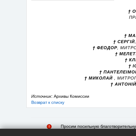
† 
ПР
† МА
† СЕРГІЙ
† ФЕОДОР
, МИТР
† МЕЛЕ
† К
† 
† ПАНТЕЛЕІМО
† МИКОЛАЙ
, МИТРО
† АНТОНІ
Источник
: Архивы Комиссии
Возврат к списку
Просим посильную благотворительн
онлайн трансляций богослужений и 