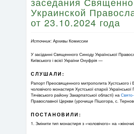
заседания Священно
Украинской Правосл
от 23.10.2024 года
Источник
: Архивы Комиссии
У засіданні Священного Синоду Української Право
Київського і всієї України Онуфрія —
СЛУШАЛИ:
Рапорт Преосвященного митрополита Хустського і В
чоловічого монастиря Хустської єпархії Українсько
Тячівського району Закарпатської області) на
Свято-
Православної Церкви (урочище Пішогора, с. Терново
ПОСТАНОВИЛИ:
1. Змінити тип монастиря з «чоловічого» на «жіночи