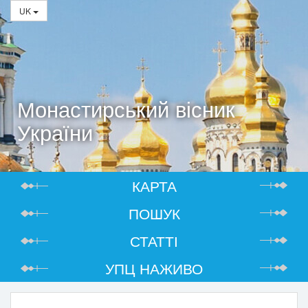
UK
Монастирський вісник
України
КАРТА
ПОШУК
СТАТТІ
УПЦ НАЖИВО