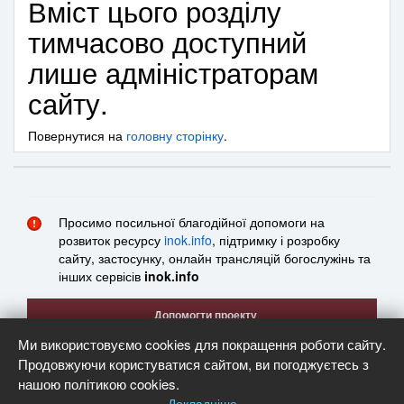
Вміст цього розділу
тимчасово доступний
лише адміністраторам
сайту.
Повернутися на
головну сторінку
.
Просимо посильної благодійної допомоги на
розвиток ресурсу
inok.info
, підтримку і розробку
сайту, застосунку, онлайн трансляцій богослужінь та
інших сервісів
inok.info
Допомогти проекту
Ми використовуємо cookies для покращення роботи сайту.
Пожертва карткою
Продовжуючи користуватися сайтом, ви погоджуєтесь з
send.monobank.ua
нашою політикою cookies.
Докладніше
Реквізити, призначення платежу та звітність — на сторінці підтримки.